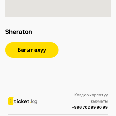
Sheraton
Багыт алуу
Колдоо көрсөтүү
кызматы
+996 702 99 90 99