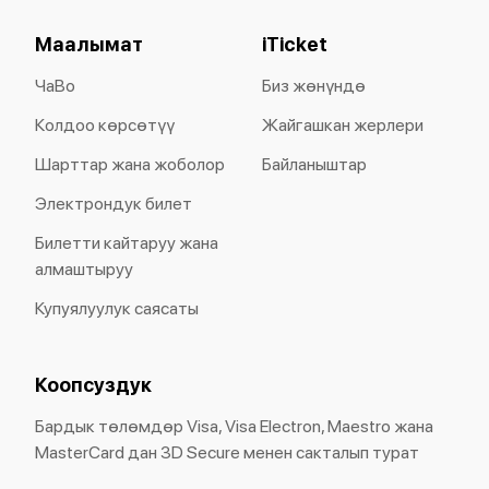
Маалымат
iTicket
ЧаВо
Биз жөнүндө
Колдоо көрсөтүү
Жайгашкан жерлери
Шарттар жана жоболор
Байланыштар
Электрондук билет
Билетти кайтаруу жана
алмаштыруу
Купуялуулук саясаты
Коопсуздук
Бардык төлөмдөр Visa, Visa Electron, Maestro жана
MasterCard дан 3D Secure менен сакталып турат