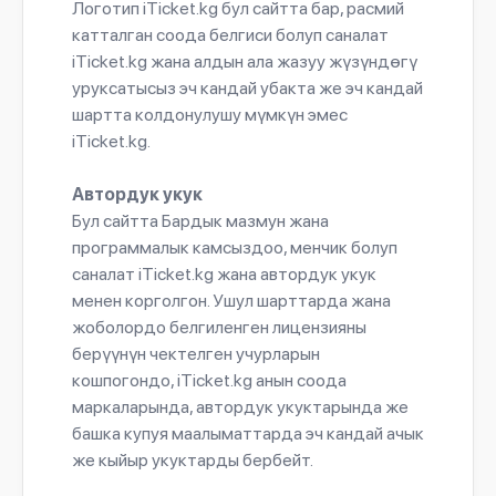
Логотип iTicket.kg бул сайтта бар, расмий
катталган соода белгиси болуп саналат
iTicket.kg жана алдын ала жазуу жүзүндөгү
уруксатысыз эч кандай убакта же эч кандай
шартта колдонулушу мүмкүн эмес
iTicket.kg.
Автордук укук
Бул сайтта Бардык мазмун жана
программалык камсыздоо, менчик болуп
саналат iTicket.kg жана автордук укук
менен корголгон. Ушул шарттарда жана
жоболордо белгиленген лицензияны
берүүнүн чектелген учурларын
кошпогондо, iTicket.kg анын соода
маркаларында, автордук укуктарында же
башка купуя маалыматтарда эч кандай ачык
же кыйыр укуктарды бербейт.