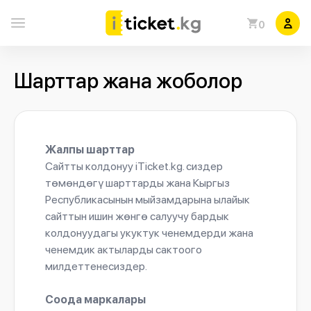
0
Шарттар жана жоболор
Жалпы шарттар
Сайтты колдонуу iTicket.kg. сиздер
төмөндөгү шарттарды жана Кыргыз
Республикасынын мыйзамдарына ылайык
сайттын ишин жөнгө салуучу бардык
колдонуудагы укуктук ченемдерди жана
ченемдик актыларды сактоого
милдеттенесиздер.
Соода маркалары