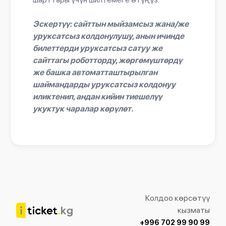
Эскертүү: сайттын мыйзамсыз жана/же
уруксатсыз колдонулушу, анын ичинде
билеттерди уруксатсыз сатуу же
сайттагы роботторду, жөргөмүштөрдү
же башка автоматташтырылган
шаймандарды уруксатсыз колдонуу
иликтенип, андан кийин тиешелүү
укуктук чаралар көрүлөт.
Колдоо көрсөтүү
кызматы
+996 702 99 90 99