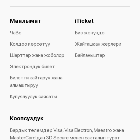
Маалымат
iTicket
ЧаВо
Биз жөнүндө
Колдоо көрсөтүү
Жайгашкан жерлери
Шарттар жана жоболор
Байланыштар
Электрондук билет
Билетти кайтаруу жана
алмаштыруу
Купуялуулук саясаты
Коопсуздук
Бардык төлөмдөр Visa, Visa Electron, Maestro жана
MasterCard дан 3D Secure менен сакталып турат