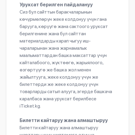
Уруксат берилген пайдалануу
Сиз бул сайттын баракчаларынын
көчүрмөлөрүн жеке колдонуу үчүн гана
барууга, көрүүгө жана сактоого уруксат
берилгенине жана бул сайттан
материалдарды карап чыгуу иш-
чараларынан жана жарнамалык
маалыматтардан башка максаттар үчүн
кайталабоого, жүктөөгө, жарыялоого,
өзгөртүүгө же башка жол менен
жайылтууга, жеке колдонуу үчүн же
билеттерди же жеке колдонуу үчүн
товарларды сатып алууга, эгерде башкача
каралбаса жана уруксат берилбесе
iTicket.kg.
Билетти кайтаруу жана алмаштыруу
Билетти кайтаруу жана алмаштыруу
шарттары үчүн шилтемеге өтүңүз.