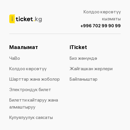
Колдоо көрсөтүү
кызматы
+996 702 99 90 99
Маалымат
iTicket
ЧаВо
Биз жөнүндө
Колдоо көрсөтүү
Жайгашкан жерлери
Шарттар жана жоболор
Байланыштар
Электрондук билет
Билетти кайтаруу жана
алмаштыруу
Купуялуулук саясаты