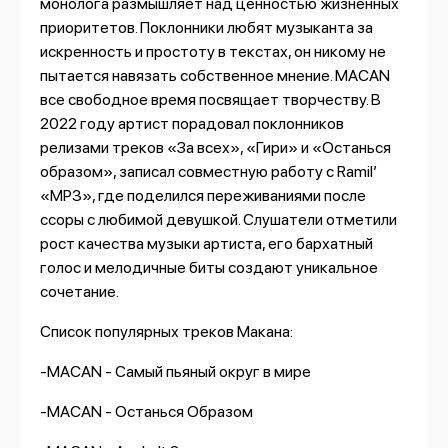
монолога размышляет над ценностью жизненных
приоритетов. Поклонники любят музыканта за
искренность и простоту в текстах, он никому не
пытается навязать собственное мнение. MACAN
все свободное время посвящает творчеству. В
2022 году артист порадовал поклонников
релизами треков «За всех», «Гири» и «Останься
образом», записал совместную работу с
Ramil
’
«MP3», где поделился переживаниями после
ссоры с любимой девушкой. Слушатели отметили
рост качества музыки артиста, его бархатный
голос и мелодичные биты создают уникальное
сочетание.
Список популярных треков Макана:
-MACAN - Самый пьяный округ в мире
-MACAN - Останься Образом