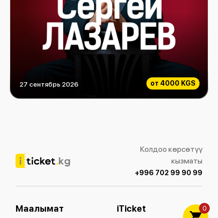
от
4000 KGS
27 сентябрь 2026
СЕРГЕЙ ЛАЗАРЕВ
Колдоо көрсөтүү
кызматы
+996 702 99 90 99
Маалымат
iTicket
0