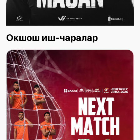
Окшош иш-чаралар