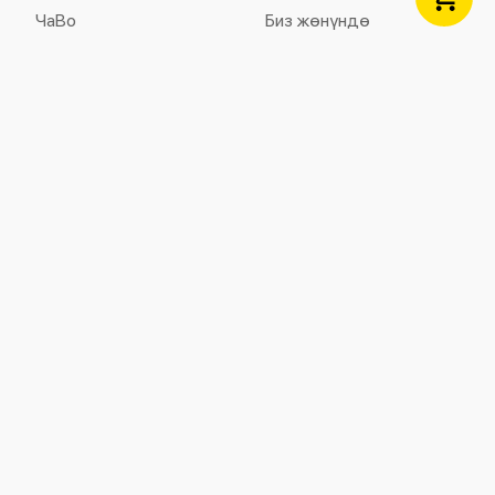
ЧаВо
Биз жөнүндө
Колдоо көрсөтүү
Жайгашкан жерлери
Шарттар жана жоболор
Байланыштар
Электрондук билет
Билетти кайтаруу жана
алмаштыруу
Купуялуулук саясаты
Коопсуздук
Бардык төлөмдөр Visa, Visa Electron, Maestro жана
MasterCard дан 3D Secure менен сакталып турат