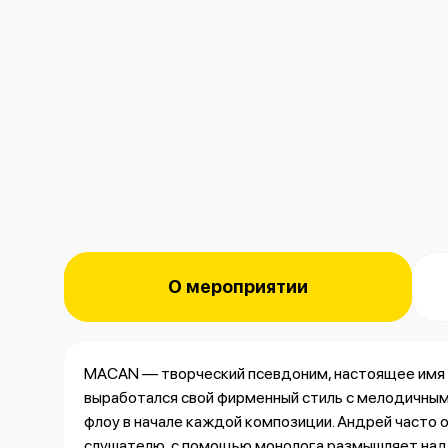
О мероприятии
MACAN — творческий псевдоним, настоящее имя 
выработался свой фирменный стиль с мелодичны
флоу в начале каждой композиции. Андрей часто
слушателю, с помощью монолога размышляет над