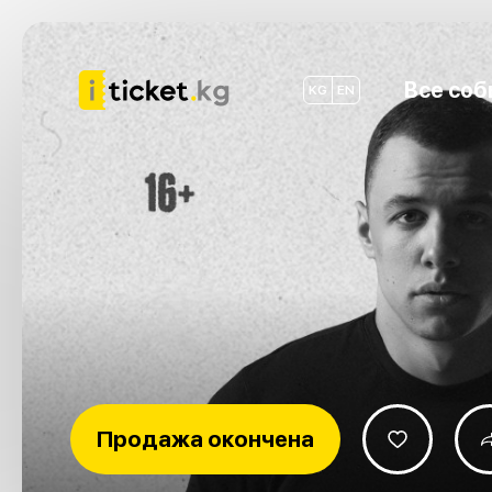
Все соб
KG
EN
Продажа окончена