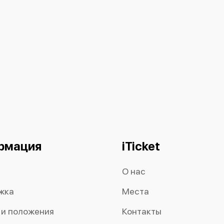
рмация
iTicket
О нас
жка
Места
 и положения
Контакты