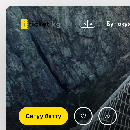
Бүт оку
EN
RU
Сатуу бүттү