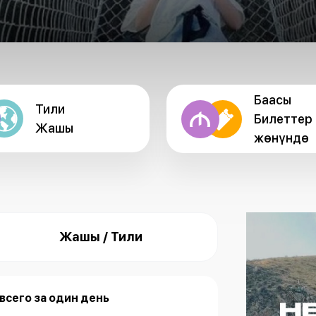
Баасы
Тили
Билеттер
Жашы
жөнүндө
Жашы / Тили
всего за один день