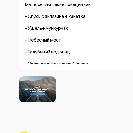
Мы посетим такие локации как:
- Спуск с зиплайна + канатка
- Ущелье Чункурчак
- Небесный мост
- Голубиный водопад
- Экскурсия по музею Супара
- Прогулка по Супаре Кок-Жар
В стоимость тура входит ✅
- Комфортабельный транспорт( туда/обратно)
- Сопровождение самого лучшего гида