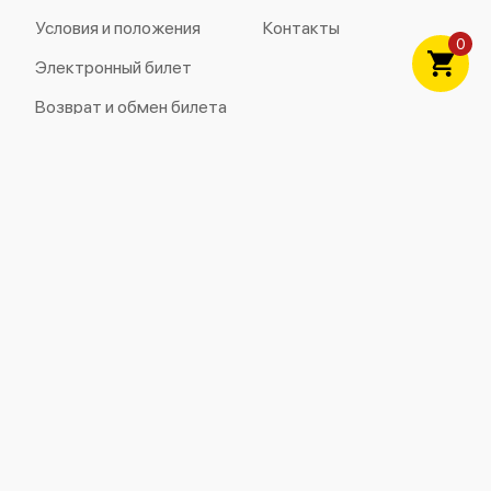
Условия и положения
Контакты
0
Электронный билет
Возврат и обмен билета
Политика
конфиденциальности
Безопасность
Все платежи защищены 3D Secure от Visa, Visa
Electron, Maestro и MasterCard.
ITICKET® - зарегистрированная торговая марка
ООО «ITICKET».