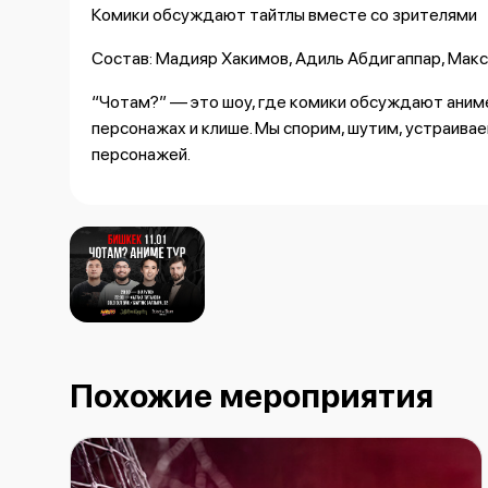
Комики обсуждают тайтлы вместе со зрителями
Состав: Мадияр Хакимов, Адиль Абдигаппар, Мак
“Чотам?” — это шоу, где комики обсуждают аним
персонажах и клише. Мы спорим, шутим, устраива
персонажей.
Здесь можно не просто послушать, но и поучаств
мнение и хорошо провести вечер.
Дата: 11 января
Локация: Солдаут бар
Адрес: Байтик баатыра 32а
Похожие мероприятия