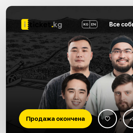
Все соб
KG
EN
Продажа окончена