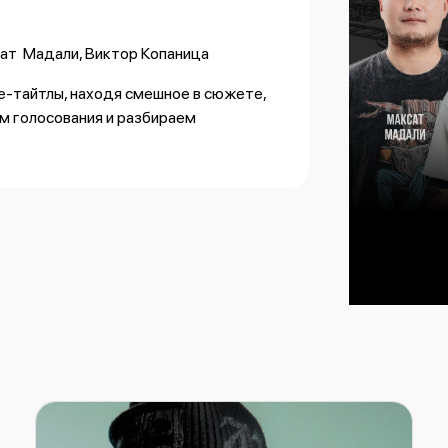
сат Мадали, Виктор Копаница
е-тайтлы, находя смешное в сюжете,
ем голосования и разбираем
овать: предложить тему, высказать