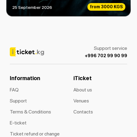
from
3000 KGS
25 September 2026
Big Baby Tape
Support service
+996 702 99 90 99
Information
iTicket
FAQ
About us
Support
Venues
Terms & Conditions
Contacts
E-ticket
Ticket refund or change